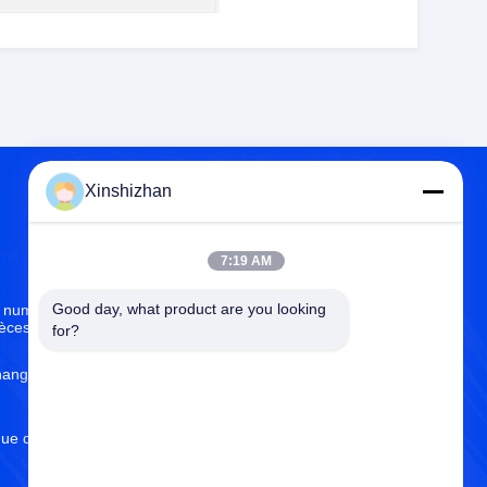
Xinshizhan
À PROPOS
7:19 AM
DE NOUS
Good day, what product are you looking 
numérique par ordinateur
À propos de nous
ièces de rotation
for?
Certificat d'OIN
change de commande numérique
Contrôle de la qualité
que de commande numérique par
Politique de confidentialité