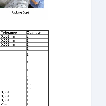
Tolérance
Quantité
0.001mm
2
0.001mm
1
0.001mm
1
1
1
1
1
2
1
15
15
0,001
1
0,001
1
0,001
1
<0>
1