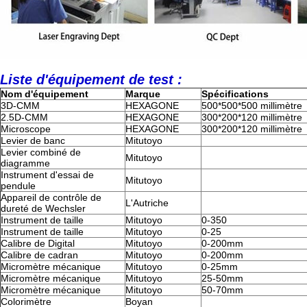
Liste d'équipement de test :
Nom d'équipement
Marque
Spécifications
3D-CMM
HEXAGONE
500*500*500 millimètre
2.5D-CMM
HEXAGONE
300*200*120 millimètre
Microscope
HEXAGONE
300*200*120 millimètre
Levier de banc
Mitutoyo
Levier combiné de
Mitutoyo
diagramme
Instrument d'essai de
Mitutoyo
pendule
Appareil de contrôle de
L'Autriche
dureté de Wechsler
Instrument de taille
Mitutoyo
0-350
Instrument de taille
Mitutoyo
0-25
Calibre de Digital
Mitutoyo
0-200mm
Calibre de cadran
Mitutoyo
0-200mm
Micromètre mécanique
Mitutoyo
0-25mm
Micromètre mécanique
Mitutoyo
25-50mm
Micromètre mécanique
Mitutoyo
50-70mm
Colorimètre
Boyan