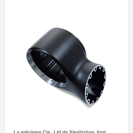
La précision Cie., Ltd de Xinshizhan, font