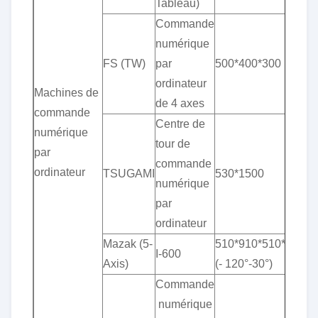
Tableau)
Commande
numérique
FS (TW)
par
500*400*300
ordinateur
Machines de
de 4 axes
commande
Centre de
numérique
tour de
par
commande
ordinateur
TSUGAMI
530*1500
numérique
par
ordinateur
Mazak (5-
510*910*510*360°*
I-600
Axis)
(- 120°-30°)
Commande
numérique