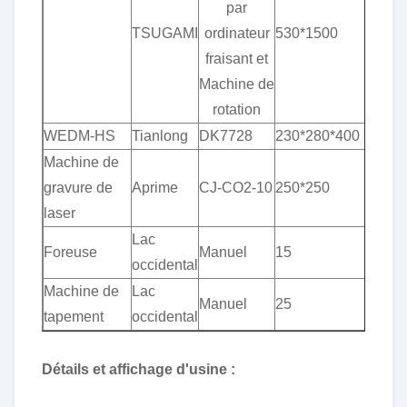
par
TSUGAMI
ordinateur
530*1500
fraisant et
Machine de
rotation
WEDM-HS
Tianlong
DK7728
230*280*400
Machine de
gravure de
Aprime
CJ-CO2-10
250*250
laser
Lac
Foreuse
Manuel
15
occidental
Machine de
Lac
Manuel
25
tapement
occidental
Détails et affichage d'usine :