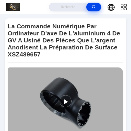
À La Maison
>
Produits
>
La Commande Numérique Par Ordinateur A
Usiné Des Pièces
>
La Commande Numérique Par Ordinateur D'axe De
La Commande Numérique Par
L'aluminium 4 De GV A Usiné Des Pièces Que L'argent Anodisent La
Ordinateur D'axe De L'aluminium 4 De
Préparation De Surface XSZ489657
GV A Usiné Des Pièces Que L'argent
Anodisent La Préparation De Surface
XSZ489657