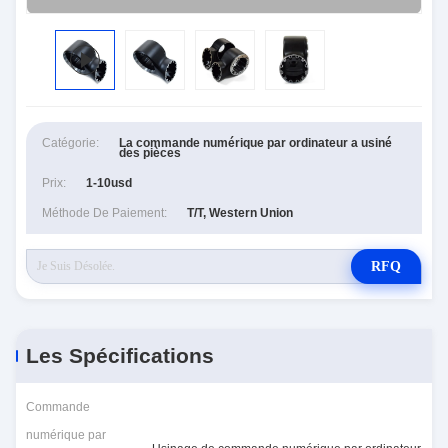
Catégorie:
La commande numérique par ordinateur a usiné
des pièces
Prix:
1-10usd
Méthode De Paiement:
T/T, Western Union
RFQ
Les Spécifications
Commande
numérique par