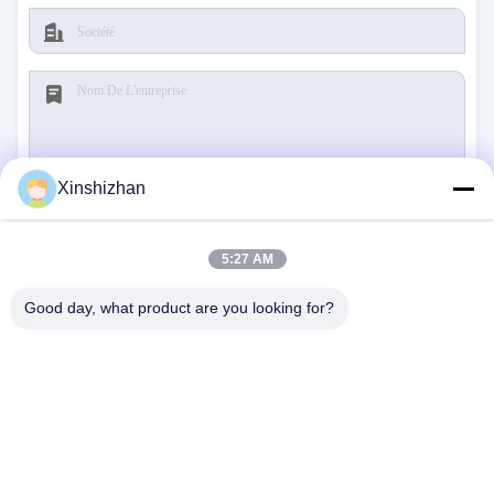
Xinshizhan
Soumettre
5:27 AM
Good day, what product are you looking for?
NOUS CONTACTER
Adresse:
606, bâtiment C, parc scientifique de
Longbang Kexing, rue Gong Ming, 518106,
Shenzhen, Chine.