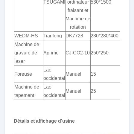
TSUGAMI
ordinateur
530*1500
fraisant et
Machine de
rotation
WEDM-HS
Tianlong
DK7728
230*280*400
Machine de
gravure de
Aprime
CJ-CO2-10
250*250
laser
Lac
Foreuse
Manuel
15
occidental
Machine de
Lac
Manuel
25
tapement
occidental
Détails et affichage d'usine