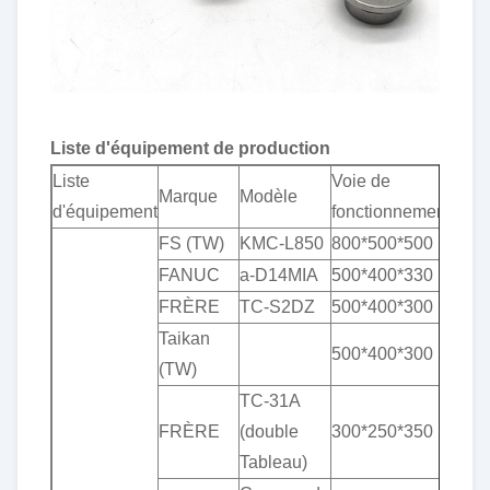
Liste d'équipement de production
Liste
Voie de
Marque
Modèle
d'équipement
fonctionnement
FS (TW)
KMC-L850
800*500*500
FANUC
a-D14MIA
500*400*330
FRÈRE
TC-S2DZ
500*400*300
Taikan
500*400*300
(TW)
TC-31A
FRÈRE
(double
300*250*350
Tableau)