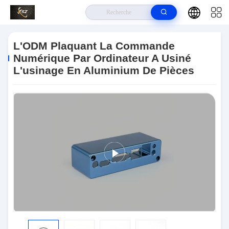
À La Maison
>
Produits
>
La Commande Numérique Par Ordinateur A
Usiné Des Pièces
>
L'ODM Plaquant La Commande Numérique Par
L'ODM Plaquant La Commande
Ordinateur A Usiné L'usinage En Aluminium De Pièces
Numérique Par Ordinateur A Usiné
L'usinage En Aluminium De Pièces