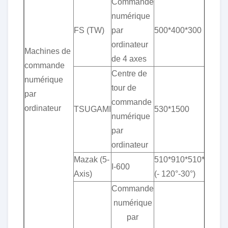
Commande
numérique
FS (TW)
par
500*400*300
ordinateur
Machines de
de 4 axes
commande
Centre de
numérique
tour de
par
commande
ordinateur
TSUGAMI
530*1500
numérique
par
ordinateur
Mazak (5-
510*910*510*360°*
I-600
Axis)
(- 120°-30°)
Commande
numérique
par