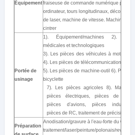
Équipement
fraiseuse de commande numérique par
ordinateur, tours longitudinaux, découpeus
de laser, machine de vitesse. Machine à
cintrer
1). Équipement/machines 2). Pièc
médicales et technologiques
3). Les pièces des véhicules à moteur/mo
4). Les pièces de télécommunication
Portée de
5). Les pièces de machine-outil 6). Pièces 
usinage
bicyclette
7). Les pièces agricoles 8). Matériel 
pièces électriques, pièces de batea
pièces d'avions, pièces industrielle
pièces de RC, traitement de précision.
Anodisation/gravure à l'eau-forte du Chaleu
Préparation
traitement/laser/peinture/polonais/revêteme
de surface