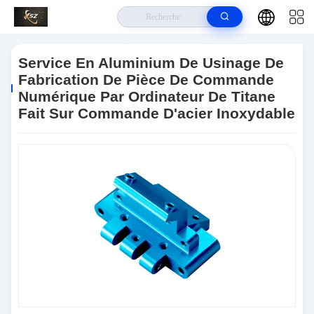
À La Maison
>
Produits
>
Pièce En Aluminium De Usinage De
Commande Numérique Par Ordinateur
>
Service En Aluminium De
Service En Aluminium De Usinage De
Usinage De Fabrication De Pièce De Commande Numérique Par Ordinateur
Fabrication De Pièce De Commande
De Titane Fait Sur Commande D'acier Inoxydable
Numérique Par Ordinateur De Titane
Fait Sur Commande D'acier Inoxydable