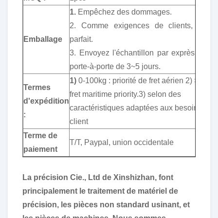
1.
Empêchez des dommages.
2. Comme exigences de clients, en ét
Emballage
parfait.
3. Envoyez l'échantillon par exprès, servi
porte-à-porte de 3~5 jours.
1)
0-100kg : priorité de fret aérien 2) >100kg
Termes
fret maritime priority.3) selon des
d'expédition
caractéristiques adaptées aux besoins du
:
client
Terme de
T/T, Paypal, union occidentale
paiement
La précision Cie., Ltd de Xinshizhan, font
principalement le traitement de matériel de
précision, les pièces non standard usinant, et