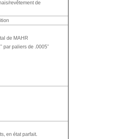
onais/revêtement de
tion
ital de MAHR
" par paliers de .0005"
, en état parfait.