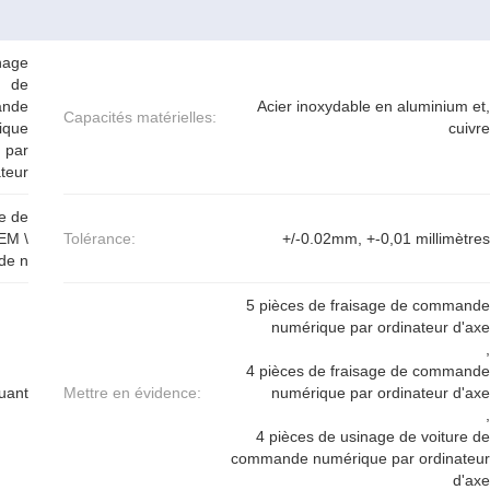
nage
de
nde
Acier inoxydable en aluminium et,
Capacités matérielles:
ique
cuivre
par
teur
e de
EM \
Tolérance:
+/-0.02mm, +-0,01 millimètres
de n
5 pièces de fraisage de commande
numérique par ordinateur d'axe
,
4 pièces de fraisage de commande
uant
Mettre en évidence:
numérique par ordinateur d'axe
,
4 pièces de usinage de voiture de
commande numérique par ordinateur
d'axe