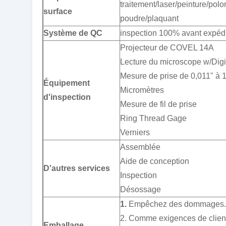
traitement/laser/peinture/pol
surface
poudre/plaquant
Système de QC
inspection 100% avant expédi
Projecteur de COVEL 14A
Lecture du microscope w/Dig
Mesure de prise de 0,011" à 1
Équipement
Micromètres
d'inspection
Mesure de fil de prise
Ring Thread Gage
Verniers
Assemblée
Aide de conception
D'autres services
Inspection
Désossage
1.
Empêchez des dommages.
2. Comme exigences de clients
Emballage