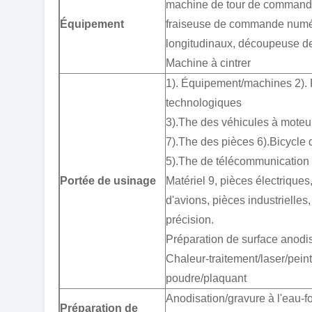
machine de tour de commande
Équipement
fraiseuse de commande numéri
longitudinaux, découpeuse de
Machine à cintrer
1). Équipement/machines 2). 
technologiques
3).The des véhicules à moteu
7).The des pièces 6).Bicycle 
5).The de télécommunication 
Portée de usinage
Matériel 9, pièces électriques
d'avions, pièces industrielles
précision.
Préparation de surface anodis
Chaleur-traitement/laser/pein
poudre/plaquant
Anodisation/gravure à l'eau-f
Préparation de