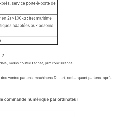
xprès, service porte-à-porte de
rien 2) >100kg : fret maritime
ristiques adaptées aux besoins
e
s ?
le, moins coûtée l'achat, prix concurrentiel.
C, des ventes partons, machinons Depart, embarquant partons, après-
es de commande numérique par ordinateur