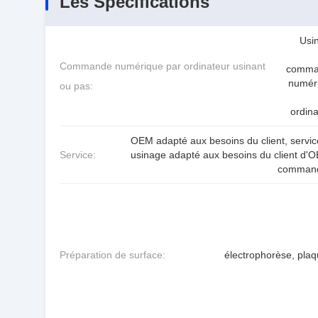
Les Spécifications
Usi
Commande numérique par ordinateur usinant
comma
numér
ou pas:
ordina
OEM adapté aux besoins du client, servic
Service:
usinage adapté aux besoins du client d'O
comman
Préparation de surface:
électrophorèse, plaq