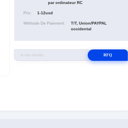
par ordinateur RC
Prix:
1-12usd
Méthode De Paiement:
T/T, Union/PAYPAL
occidental
RFQ