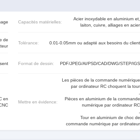
Acier inoxydable en aluminium et,
sage
Capacités matérielles:
laiton, cuivre, alliages en acier
e de
Tolérance:
0.01-0.05mm ou adapté aux besoins du client
teur
isent
Format de dessin:
PDF/JPEG/AI/PSD/CAD/DWG/STEP/IGS
Les pièces de la commande numérique
par ordinateur RC choquent la tour
,
C en
Pièces en aluminium de la commande
Mettre en évidence:
 CNC
numérique par ordinateur RC
,
Tour en aluminium de choc de
commande numérique par ordinateur