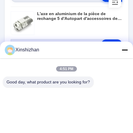
L'axe en aluminium de la pièce de
rechange 5 d'Autopart d'accessoires de
machine de commande numérique par
ordinateur a usiné
RFQ
Xinshizhan
4:51 PM
Good day, what product are you looking for?
NOUS CONTACTER
Adresse:
606, bâtiment C, parc scientifique de
Longbang Kexing, rue Gong Ming, 518106,
Shenzhen, Chine.