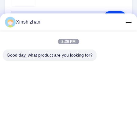
RFQ
Xinshizhan
2:36 PM
Good day, what product are you looking for?
NOUS CONTACTER
Adresse:
606, bâtiment C, parc scientifique de
Longbang Kexing, rue Gong Ming, 518106,
Shenzhen, Chine.
E-Mail:
david.sheng1986@outlook.com
Téléphone:
+8615013682136