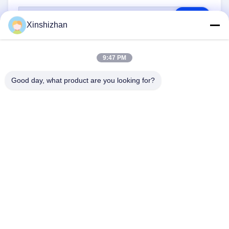
RFQ
Xinshizhan
9:47 PM
Good day, what product are you looking for?
NOUS CONTACTER
Adresse:
606, bâtiment C, parc scientifique de
Longbang Kexing, rue Gong Ming, 518106,
Shenzhen, Chine.
E-Mail:
david.sheng1986@outlook.com
Téléphone:
+8615013682136